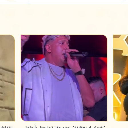
"بنت كـ ـلب وخاينة".. حمو بيكا يثير الجدل بألفاظ
انتقادا