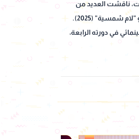
لات، ناقشت العديد من
القضايا المجتمعية وأحدثت صدىً كبيرًا على مستوى العالم العربي، أحدثها هو "لام شمسية" (2025).
مائي في دورته الرابعة،