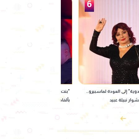
1
ينة".. حمو بيكا يثير الجدل
"سمعني صوتك".. تعاون جديد بين عزي
على المسرح
الشافعي ويونس مرسي