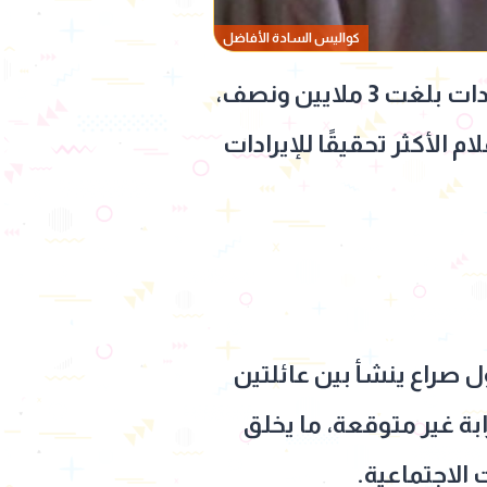
كواليس السادة الأفاضل
واصل فيلم السادة الأفاضل نجاحه الجماهيري، بعدما حصد أمس الجمعة إيرادات بلغت 3 ملايين ونصف،
درًا قائمة الأفلام الأكثر تحقيقًا للإيرادات
ول صراع ينشأ بين عائلتين
ة غير متوقعة، ما يخلق
الاجتماعية.