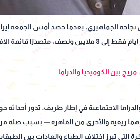
ليصل إجمالي ما حققه في 3 أيام فقط إلى 8 ملايين ونصف، متص
زيج بين الكوميديا والدراما
الدراما الاجتماعية في إطار طريف، تدور أحداثه ح
هما ريفية والأخرى من القاهرة — بسبب صلة قراب
التي تبرز اختلاف الطباع والعادات بين الطبقات 