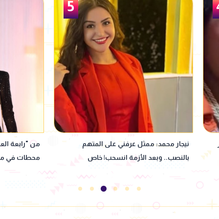
6
من "رابعة العدوية" إلى العودة لماسبيرو..
"بنت كـ ـلب وخا
محطات في مشوار نبيلة عبيد
بألفاظ خارجة 