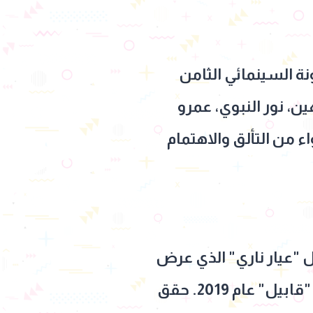
ة السينمائي الثامن
ن، نور النبوي، عمرو
 من التألق والاهتمام
 "عيار ناري" الذي عرض
في الدورة الثانية لمهرجان الجونة السينمائي، قبل أن يقدمه مسلسله الأول "قابيل" عام 2019. حقق