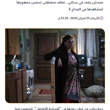
محدش يقف في سكتي.. عفاف مصطفى تحمس جمهورها
لمشاهدها في المداح 6
الأربعاء 25/فبراير/2026 - 02:20 م
دينا دياب عن نجاح دورها في "السادة الأفاضل": اتخضيت وما