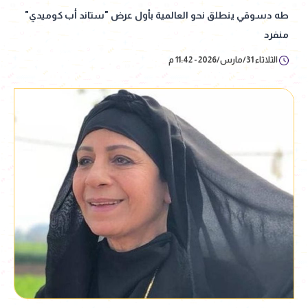
طه دسوقي ينطلق نحو العالمية بأول عرض "ستاند أب كوميدي"
منفرد
الثلاثاء 31/مارس/2026 - 11:42 م