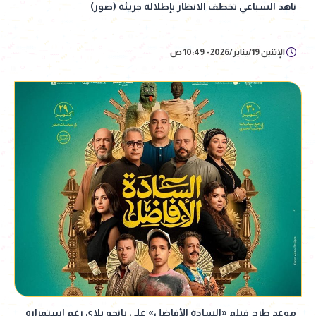
ناهد السباعي تخطف الانظار بإطلالة جريئة (صور)
الإثنين 19/يناير/2026 - 10:49 ص
موعد طرح فيلم «السادة الأفاضل» على يانجو بلاي رغم استمراره