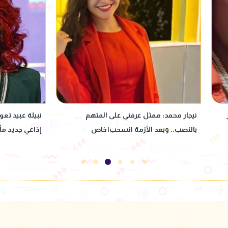
نبيلة عبيد تعود إلى ماسبيرو بمسلسل
"بنت كـ ـلب وخا
إذاعي جديد مأخوذ عن رواية لإحسان عبد
بألفاظ خارجة 
القدوس