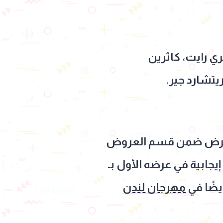
ي رايت، كاثرين
تشارد جير.
شادات نقدية عن أدائه في فيلم “In Camera” الذي عُرض ضمن قسم العروض
مهرجان لندن