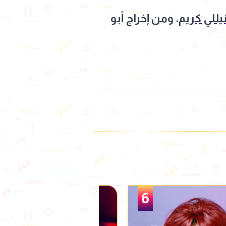
يللي كريم
، ومن إخراج أبو
1