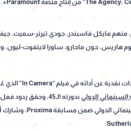
، منهم مايكل فاسبندر، جودي تيرنر-سميث، جيفر
هاريس، جون ماجارو، ساورا لايتفوت-ليون، وري
كما تلقى أمير المصري إ
السينمائي الدولي
بدورته الـ45، وحقق ردود فعل إيجابية في عرضه الأول بـ
ولي ضمن مسابقة Proxima، وشارك أيضًا في