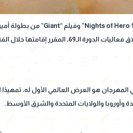
نفدت جميع تذاكر فيلم “100  of Hero
عرض فيلم “Giant” في المهرجان هو العرض العالمي الأول له، تمه
ة وأوروبا والولايات المتحدة والشرق الأوسط.