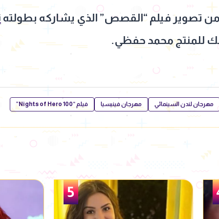
ا من تصوير فيلم “القصص” الذي يشاركه بطولته
ن
ينك للمنتج محمد حفظي.
مهرجان لندن السينمائي
مهرجان فينيسيا
فيلم “100 Nights of Hero”
6