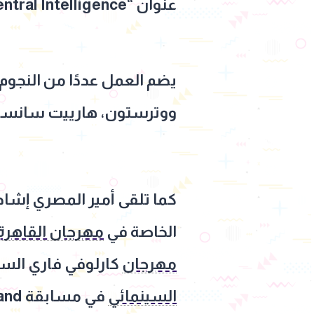
عنوان “The Agency: Central Intelligence” من إنتاج منصة Paramount+.
يضم العمل عددًا من النجوم
ووترستون، هارييت سانسوم 
الخاصة في
مهرجان القاهرة 
مهرجان
كارلوفي فاري السينمائي الد
السينمائي
في مسابقة Sutherland.