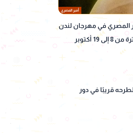
أمير المصري
Nights” وفيلم “Giant” من بطولة أمير المصري في مهرجان لندن
السينمائي الدولي قبل انطلاق فعاليات الدورة الـ69، المقرر إقامتها خلال الفترة من 8 إلى 19 أكتوبر
يدًا لطرحه قريبًا في دور