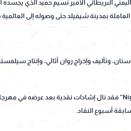
اليمني البريطاني الأمير نسيم حميد الذي يجسده أ
العاملة بمدينة شيفيلد حتى وصوله إلى العالمية 
نان، وتأليف وإخراج روان أثالي، وإنتاج سيلفست
أما فيلم “100 Nights of Hero” فقد نال إشادات نقدية بعد عرضه