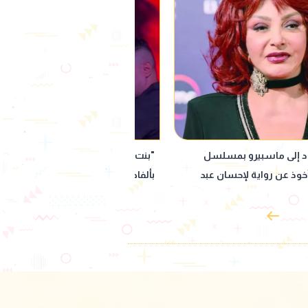
ينة".. حمو بيكا يثير الجدل
"سمعني صوتك".. تعاون جديد بين عزي
على المسرح
الشافعي ويونس مرسي