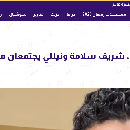
عمرو عامر
مسلسلات رمضان 2026
دراما
مزيكا
تقارير
سوشيال
ري
.. شريف سلامة ونيللي يجتمعان م