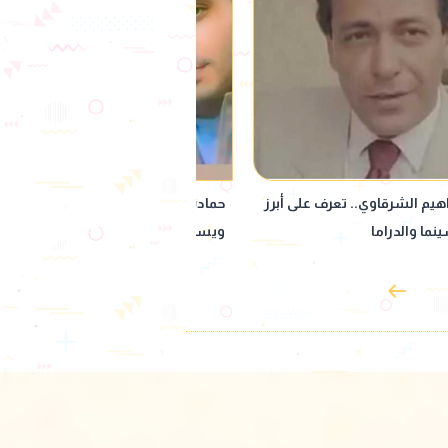
فل بعيد ميلاد هادي أبو اليزيد
هند صبري تكشف أسلوبها في تربية ابن
ت رحلة النجاح
أعتذر عندما أخطئ وأرفض الصوت العا