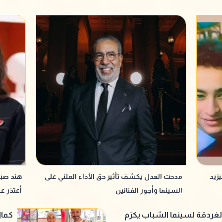
زيد
مدحت العدل يكشف تأثير حق الأداء العلني على
هند صبر
السينما وأجور الفنانين
أعتذر ع
غردقة لسينما الشباب يكرّم