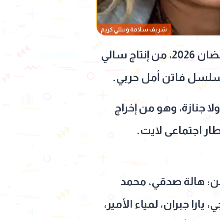
شريف سلامة ونيللي كريم
تعاونه مع النجمة نيللي كريم خلال ماراثون دراما رمضان 2026، من إنتاج سالي
 جنازة، وهو من إخراج
طار اجتماعى لايت.
ن: هالة صدقي، محمد
يارا جبران، لمياء الأمير،