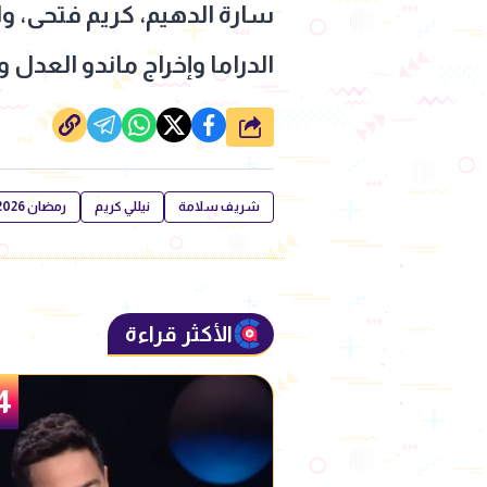
سارة الدهيم، كريم فتحى، وا
الدراما وإخراج ماندو العدل
شارك
شريف سلامة
نيللي كريم
رمضان 2026
الأكثر قراءة
5
4