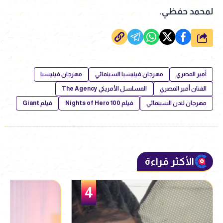
لمحمد حفظي.
شارك
أمير المصري
مهرجان فينيسيا السينمائي
مهرجان فينيسيا
الفنان أمير المصري
المسلسل الأمريكي The Agency
مهرجان لندن السينمائي
فيلم 100 Nights of Hero
فيلم Giant
الأكثر قراءة
5