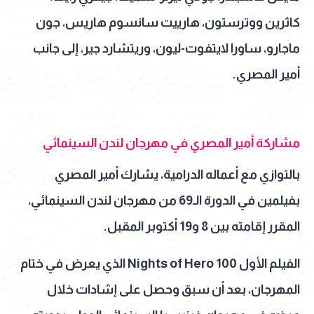
كاثرين ووترستون، هارييت سانسوم هاريس، جون
ماجارو، ساورا لايتفوت-ليون، وريتشارد جير، إلى جانب
أمير المصري.
مشاركة أمير المصري في مهرجان لندن السينمائي
بالتوازي مع أعماله الدرامية، يشارك أمير المصري
بفيلمين في الدورة الـ69 من مهرجان لندن السينمائي،
المقرر إقامته بين 8 و19 أكتوبر المقبل.
الفيلم الأول 100 Nights of Hero الذي يعرض في ختام
المهرجان، بعد أن سبق وحصل على إشادات خلال