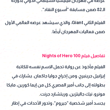
عرضه في مهرجان فينيسيا السينمائي الدولي بدورته
الـ82 ضمن مسابقة "أسبوع النقاد".
الفيلم الثاني Giant، والذي سيشهد عرضه العالمي الأول
ضمن فعاليات المهرجان أيضًا.
تفاصيل فيلم 100 Nights of Hero
الفيلم مأخوذ عن رواية تحمل الاسم نفسه للكاتبة
إيزابيل جرينبرج، ومن إخراج جوليا جاكمان. يشارك في
بطولته إلى جانب أمير المصري كل من إيما كورين، مايكا
مونرو، نيك جاليتزين، وريتشارد جرنت.
يجسد أمير شخصية "جيروم"، وتدور الأحداث في إطار