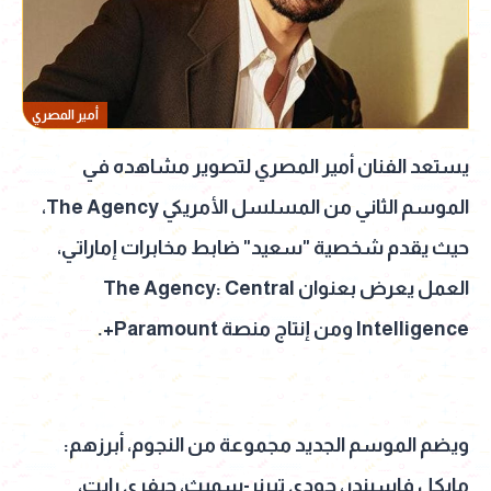
أمير المصري
يستعد الفنان أمير المصري لتصوير مشاهده في
الموسم الثاني من المسلسل الأمريكي The Agency،
حيث يقدم شخصية "سعيد" ضابط مخابرات إماراتي،
العمل يعرض بعنوان The Agency: Central
Intelligence ومن إنتاج منصة Paramount+.
ويضم الموسم الجديد مجموعة من النجوم، أبرزهم:
مايكل فاسبندر، جودي تيرنر-سميث، جيفري رايت،