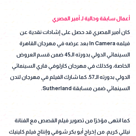
أعمال سابقة وحالية لـ أمير المصري
كان أمير المصري قد حصل على إشادات نقدية عن
فيلمه In Camera بعد عرضه في مهرجان القاهرة
السينمائي الدولي بدورته الـ45 ضمن قسم العروض
الخاصة، وكذلك في مهرجان كارلوفي فاري السينمائي
الدولي بدورته الـ57، كما شارك الفيلم في مهرجان لندن
السينمائي ضمن مسابقة Sutherland.
كما انتهى مؤخرًا من تصوير فيلم القصص مع الفنانة
نيللي كريم، من إخراج أبو بكر شوقي وإنتاج فيلم كلينيك