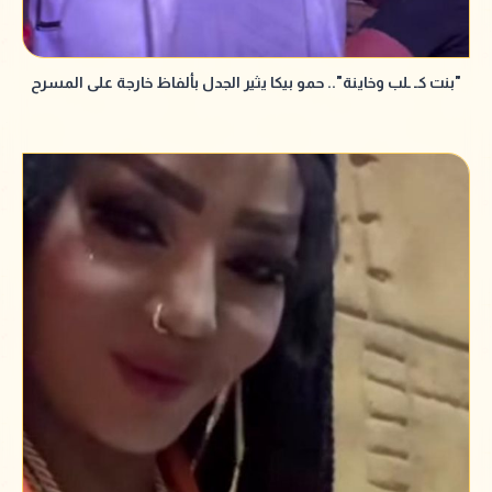
"بنت كـ ـلب وخاينة".. حمو بيكا يثير الجدل بألفاظ خارجة على المسرح