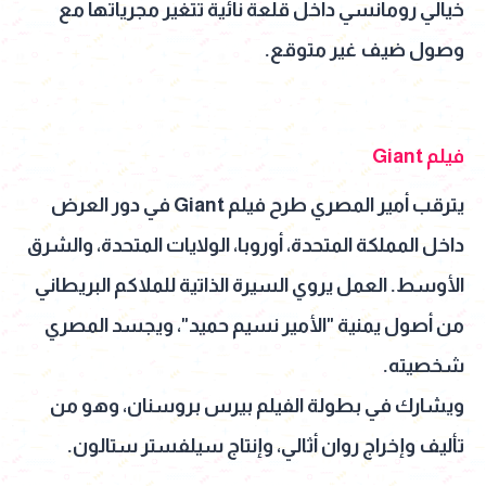
خيالي رومانسي داخل قلعة نائية تتغير مجرياتها مع
وصول ضيف غير متوقع.
فيلم Giant
يترقب أمير المصري طرح فيلم Giant في دور العرض
داخل المملكة المتحدة، أوروبا، الولايات المتحدة، والشرق
الأوسط. العمل يروي السيرة الذاتية للملاكم البريطاني
من أصول يمنية "الأمير نسيم حميد"، ويجسد المصري
شخصيته.
ويشارك في بطولة الفيلم بيرس بروسنان، وهو من
تأليف وإخراج روان أثالي، وإنتاج سيلفستر ستالون.