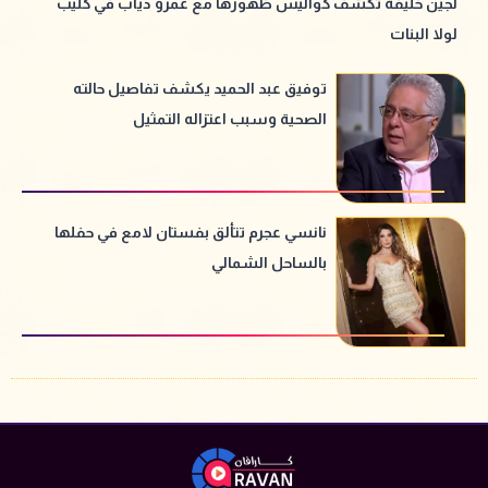
لجين خليفة تكشف كواليس ظهورها مع عمرو دياب في كليب
لولا البنات
توفيق عبد الحميد يكشف تفاصيل حالته
الصحية وسبب اعتزاله التمثيل
نانسي عجرم تتألق بفستان لامع في حفلها
بالساحل الشمالي