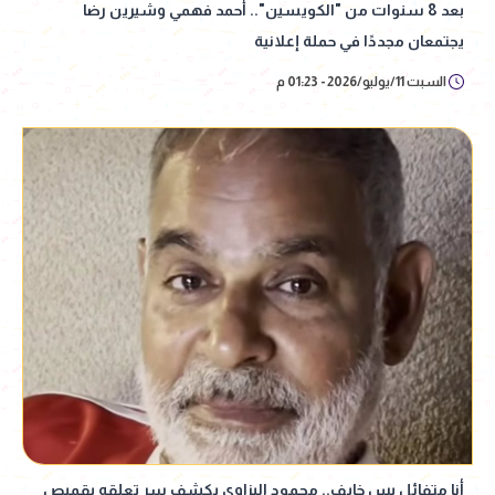
بعد 8 سنوات من "الكويسين".. أحمد فهمي وشيرين رضا
يجتمعان مجددًا في حملة إعلانية
السبت 11/يوليو/2026 - 01:23 م
أنا متفائل بس خايف.. محمود البزاوي يكشف سر تعلقه بقميص