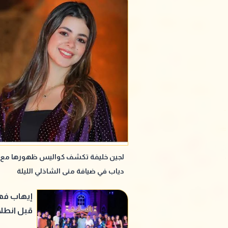
لجين خليفة تكشف كواليس ظهورها مع 
دياب في ضيافة منى الشاذلي الليلة
إيهاب فهم
قبل انطل
القومي ل