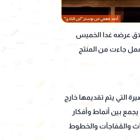
أحمد فهمي من بوستر "ابن النادي"
لاق عرضه غدا الخميس
لعمل جاءت من المنتج
رة التي يتم تقديمها خارج
يجمع بين أنماط وأفكار
حداث والمُفاجآت والخطوط