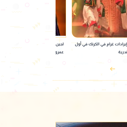
تكشف كواليس ظهورها مع
مصطفى حدوته يرد على تصريحات بس
ضيافة منى الشاذلي الليلة
وهبة: مستحيل حد يقفل عليّ أوضة
بالطريقة دي وأعديها