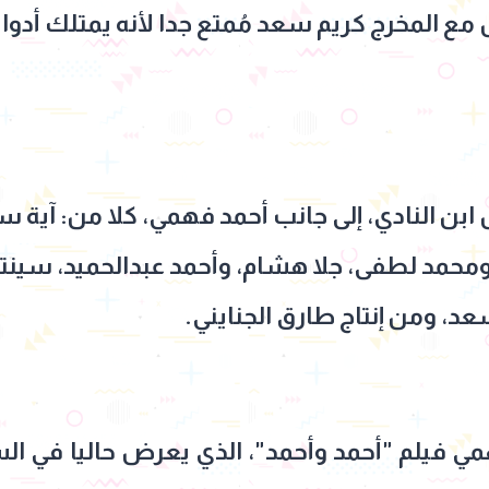
 مع المخرج كريم سعد مُمتع جدا لأنه يمتلك أدو
النادي، إلى جانب أحمد فهمي، كلا من: آية سم
حمد لطفى، جلا هشام، وأحمد عبدالحميد، سينتي
د، ومن إنتاج طارق الجنايني.
مي فيلم "أحمد وأحمد"، الذي يعرض حاليا في ا