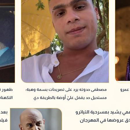
عمرو
مصطفى حدوته يرد على تصريحات بسمة وهبة:
ظهور ني
مستحيل حد يقفل عليّ أوضة بالطريقة دي
التكهنا
وأعديها
ي يشيد بمسرحية التياترو
اق عروضها في المهرجان
فيلم
لمسرح
ماجد