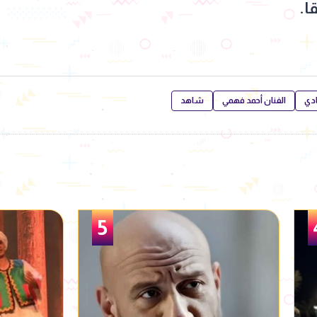
ا.
دي
الفنان أحمد فهمي
شاهد
6