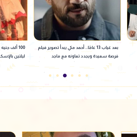
فيلم
100 ألف جنيه إيرادات غرام في الكرنك في أول
لجين خليفة 
ليلتين بالإسكندرية
عمرو دياب في 