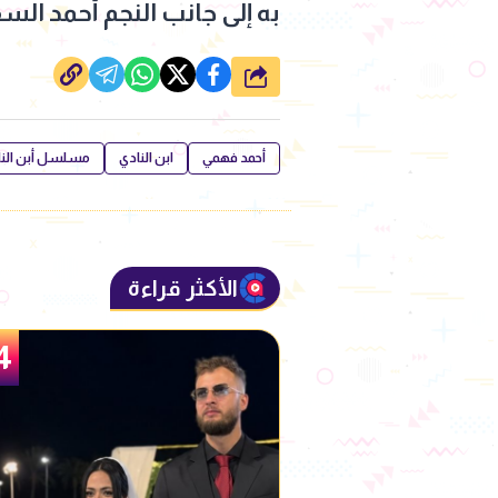
به إلى جانب النجم أحمد السق
شارك
أحمد فهمي
ابن النادي
مسلسل أبن النا
الأكثر قراءة
5
4