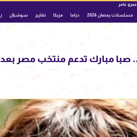
عمرو عامر
مسلسلات رمضان 2026
دراما
مزيكا
تقارير
سوشيال
ري
.. صبا مبارك تدعم منتخب مصر بع