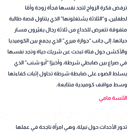
ترفض فكرة الزواج لتجد نفسها فجأة زوجة وأمًا
لطفلين، و“الثلاثة يشتغلونها” الذي يتناول قصة طالبة
متفوقة تتعرض للخداع من ثلاثة رجال يغيّرون مسار
حياتها، إلى جانب “جوازة ميري” الذي يجمع بين الكوميديا
والأكشن حول فتاة تبحث عن شريك حياة وتجد نفسها
في صراع بين ضابطي شرطة، وأخيرًا “أبو شنب” الذي
يسلط الضوء على ضابطة شرطة تحاول إثبات كفاءتها
وسط مواقف كوميدية متتابعة.
الآنسة مامي
تدور الأحداث حول نبيلة، وهي امرأة ناجحة في عملها