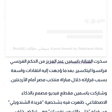
A post shared by Stéphanie Atala ستيفاني عطالله (@stephanieatalaofficial)
سخرت
الفنانة ياسمين عبد العزيز
من الحكم الفرنسي
فرانسوا ليتكسير، بعدما وُجهت إليه انتقادات واسعة
بسبب قراراته خلال مباراة منتخب مصر أمام الأرجنتين.
وشاركت ياسمين مقطع فيديو مصمم بالذكاء
الاصطناعي، ظهرت فيه بشخصية "فريدة الشندويلي"
من فيلم "خلي بالك من نفسك" وهي تركض خلف