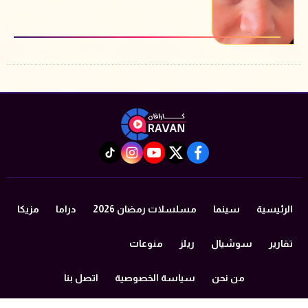
instagram
tiktok
youtube
twitter
facebook
الرئيسية
سينما
مسلسلات رمضان 2026
دراما
مزيكا
تقارير
سوشيال
ريلز
منوعات
من نحن
سياسة الخصوصية
اتصل بنا
©2024 caravan All Rights Reserved.