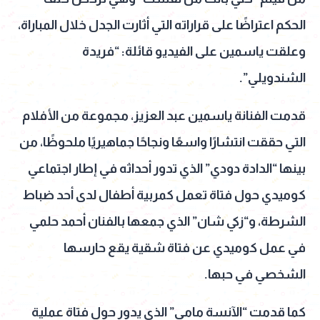
الحكم اعتراضًا على قراراته التي أثارت الجدل خلال المباراة،
وعلقت ياسمين على الفيديو قائلة: “فريدة
الشندويلي”.
قدمت الفنانة ياسمين عبد العزيز، مجموعة من الأفلام
التي حققت انتشارًا واسعًا ونجاحًا جماهيريًا ملحوظًا، من
بينها “الدادة دودي” الذي تدور أحداثه في إطار اجتماعي
كوميدي حول فتاة تعمل كمربية أطفال لدى أحد ضباط
الشرطة، و“زكي شان” الذي جمعها بالفنان أحمد حلمي
في عمل كوميدي عن فتاة شقية يقع حارسها
الشخصي في حبها.
كما قدمت “الآنسة مامي” الذي يدور حول فتاة عملية