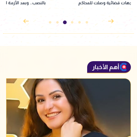
بالنصب.. وبعد الأزمة انسحب| خاص
إذاعي جديد مأخوذ ع
القدوس
أهم الأخبار