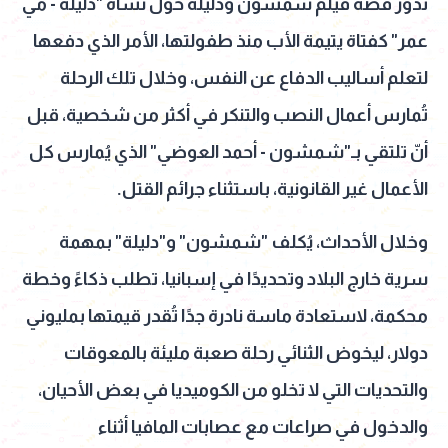
‎تدور قصة فيلم شمشون ودليلة حول نشأة "دليلة - مي
عمر" كفتاة يتيمة الأب منذ طفولتها، الأمر الذي دفعها
لتعلم أساليب الدفاع عن النفس، وخلال تلك الرحلة
تُمارس أعمال النصب والتنكر في أكثر من شخصية، قبل
أنّ تلتقي بـ"شمشون - أحمد العوضي" الذي يُمارس كل
الأعمال غير القانونية، باستثناء جرائم القتل.
‎وخلال الأحداث، يُكلف "شمشون" و"دليلة" بمهمة
سرية خارج البلاد وتحديدًا في إسبانيا، تطلب ذكاءً وخطة
محكمة، لاستعادة ماسة نادرة جدًا تُقدر قيمتها بمليوني
دولار، ليخوض الثنائي رحلة صعبة مليئة بالمعوقات
والتحديات التي لا تخلو من الكوميديا في بعض الأحيان،
والدخول في صراعات مع عصابات المافيا أثناء