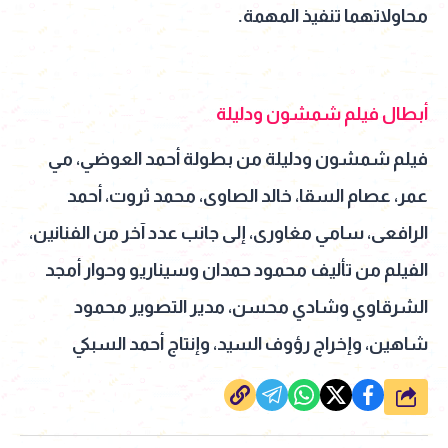
محاولاتهما تنفيذ المهمة.
‎فيلم شمشون ودليلة من بطولة أحمد العوضي، مي
عمر، عصام السقا، خالد الصاوى، محمد ثروت، أحمد
الرافعى، سامي مغاورى، إلى جانب عدد آخر من الفنانين،
الفيلم من تأليف محمود حمدان وسيناريو وحوار أمجد
الشرقاوي وشادي محسن، مدير التصوير محمود
شاهين، وإخراج رؤوف السيد، وإنتاج أحمد السبكي
شارك