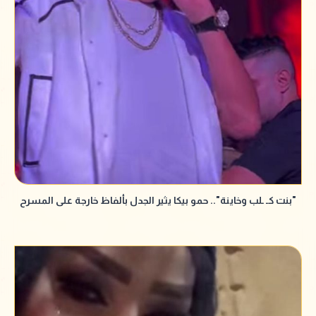
"بنت كـ ـلب وخاينة".. حمو بيكا يثير الجدل بألفاظ خارجة على المسرح