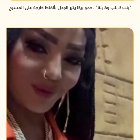
"بنت كـ ـلب وخاينة".. حمو بيكا يثير الجدل بألفاظ خارجة على المسرح