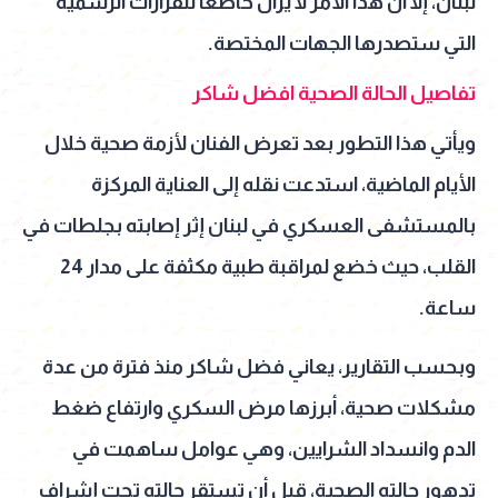
لبنان، إلا أن هذا الأمر لا يزال خاضعًا للقرارات الرسمية
التي ستصدرها الجهات المختصة.
تفاصيل الحالة الصحية افضل شاكر
ويأتي هذا التطور بعد تعرض الفنان لأزمة صحية خلال
الأيام الماضية، استدعت نقله إلى العناية المركزة
بالمستشفى العسكري في لبنان إثر إصابته بجلطات في
القلب، حيث خضع لمراقبة طبية مكثفة على مدار 24
ساعة.
وبحسب التقارير، يعاني فضل شاكر منذ فترة من عدة
مشكلات صحية، أبرزها مرض السكري وارتفاع ضغط
الدم وانسداد الشرايين، وهي عوامل ساهمت في
تدهور حالته الصحية، قبل أن تستقر حالته تحت إشراف