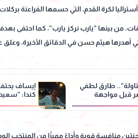
ات، من بينها "يارب نركز يارب"، كما احتفى بهدف
 أهدرها هيثم حسن في الدقائق الأخيرة، وعلق ع
اولة".. طارق لطفي
إيساف يحتفل
ر قبل مواجهة
كندا: "سعيد
المصريين وا
ن منافسة قوية وأداءً مميزًا من المنتخب الوطن