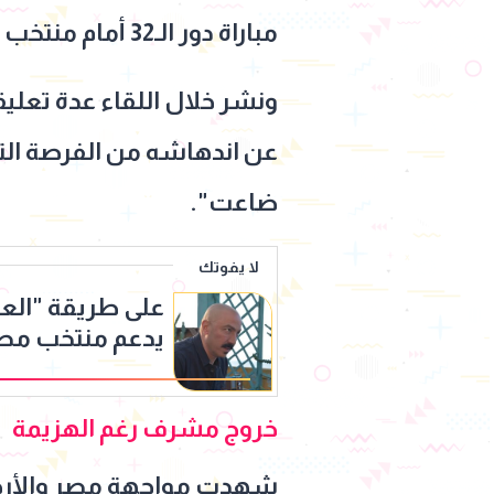
مباراة دور الـ32 أمام منتخب أستراليا لكرة القدم، التي حسمها الفراعنة بركلات الترجيح.
ونشر خلال اللقاء عدة تعليق
عن اندهاشه من الفرصة التي
ضاعت".
لا يفوتك
على طريقة "العت
يدعم منتخب مص
الأرجنتين
خروج مشرف رغم الهزيمة
شهدت مواجهة مصر والأرجنتي