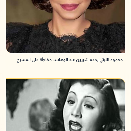
محمود الليثي يدعم شيرين عبد الوهاب.. مفاجأة على المسرح