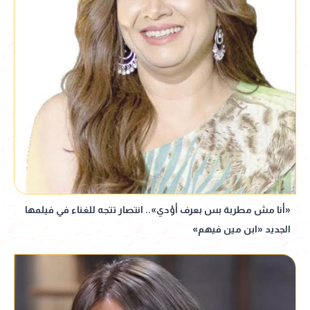
«أنا مش مطربة بس بعرف أؤدي».. انتصار تتجه للغناء في فيلمها
الجديد «ابن مين فيهم»