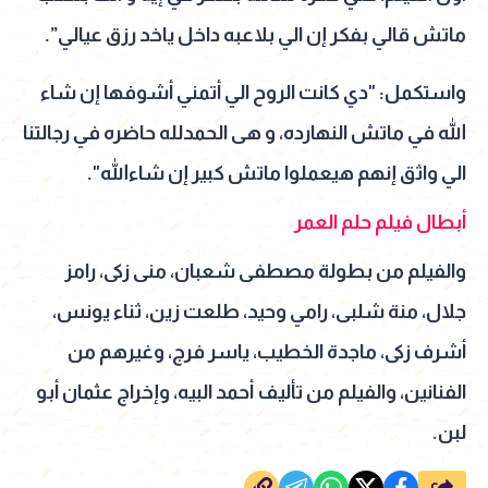
ماتش قالي بفكر إن الي بلاعبه داخل ياخد رزق عيالي”.
واستكمل: "دي كانت الروح الي أتمني أشوفها إن شاء
الله في ماتش النهارده، و هى الحمدلله حاضره في رجالتنا
الي واثق إنهم هيعملوا ماتش كبير إن شاءالله".
أبطال فيلم حلم العمر
والفيلم من بطولة مصطفى شعبان، منى زكى، رامز
جلال، منة شلبى، رامي وحيد، طلعت زين، ثناء يونس،
أشرف زكى، ماجدة الخطيب، ياسر فرج، وغيرهم من
الفنانين، والفيلم من تأليف أحمد البيه، وإخراج عثمان أبو
لبن.
شارك