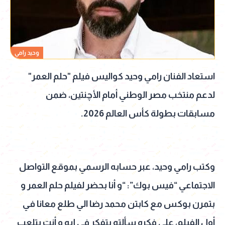
وحيد رامي
استعاد الفنان رامي وحيد كواليس فيلم "حلم العمر"
لدعم منتخب مصر الوطني أمام الأچنتين، ضمن
مسابقات بطولة كأس العالم 2026.
وكتب رامي وحيد، عبر حسابه الرسمي بموقع التواصل
الاجتماعي “فيس بوك”: “و أنا بحضر لفيلم حلم العمر و
بتمرن بوكس مع كابتن محمد رضا الي طلع معانا في
أول الفيلم، علي فكره سألته بتفكر في إيه و أنت بتلعب