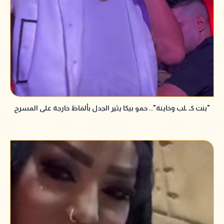
"بنت كـ ـلب وخاينة".. حمو بيكا يثير الجدل بألفاظ خارجة على المسرح