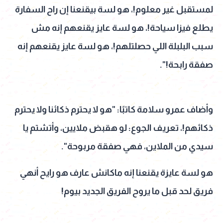
لمستقبل غير معلوم!، هو لسة بيقنعنا إن راح السفارة
يطلع فيزا سياحة!، هو لسة عايز يقنعهم إنه مش
سبب البلبلة اللي حصلتلهم!، هو لسة عايز يقنعهم إنه
صفقة رابحة!".
وأضاف عمرو سلامة كاتبًا: "هو لا يحترم ذكائنا ولا يحترم
ذكائهم!، تعريف الجوع: لو هقبض ملايين، وأتشتم يا
سيدي من الملاين، فهي صفقة مربوحة".
هو لسة عايزة يقنعنا إنه ماكانش عارف هو رايح أنهي
فريق لحد قبل ما يروح الفريق الجديد بيوم!