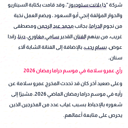
شركة "
ذا بلانت ستوديوز
"، وقد قامت بكتابة السيناريو
والحوار المؤلفة إنجي أبو السعود ، ويضم العمل نخبة
من نجوم
الدراما
، بجانب
محمد عبد الرحمن
ومصطفى
غريب، من بينهم
الفنان
القدير
سامي مغاوري
،
دينا
، راندا
عوض،
بسام رجب
، بالإضافة إلى الفنانة الشابة آلاء
سنان.
رأي عمرو سلامة في موسم دراما رمضان 2026
وعلى صعيد آخر كان قد تحدث المخرج عمرو سلامة عن
رأيه في موسم دراما رمضان الماضي 2026، مشيرًا إلى
شعوره بالإحباط بسبب غياب عدد من المخرجين الذين
يحرص على متابعة أعمالهم.