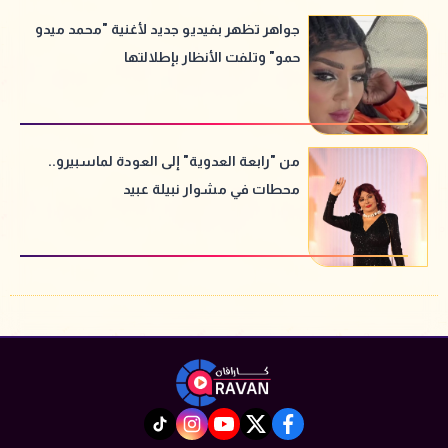
جواهر تظهر بفيديو جديد لأغنية "محمد ميدو
حمو" وتلفت الأنظار بإطلالتها
من "رابعة العدوية" إلى العودة لماسبيرو..
محطات في مشوار نبيلة عبيد
instagram
tiktok
youtube
twitter
facebook