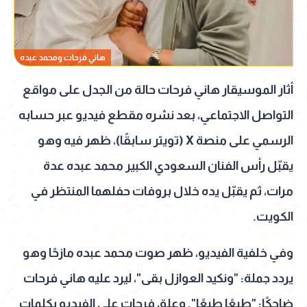
هاني فرحات ومحمد عبده
أثار الموسيقار هاني فرحات حالة من الجدل على مواقع
التواصل الاجتماعي، بعد نشره مقطع فيديو عبر حسابه
الرسمي على منصة X (تويتر سابقًا)، ظهر فيه وهو
يقبّل رأس الفنان السعودي الكبير محمد عبده عدة
مرات، ثم يقبّل يده خلال بروفات حفلهما المنتظر في
الكويت.
وفي خلفية الفيديو، ظهر صوت محمد عبده مازحًا وهو
يردد جملة: "ونكيد العوازل بقى"، ليرد عليه هاني فرحات
ضاحكًا: "طبعًا طبعًا". وعلق فرحات على الفيديو بكلمات