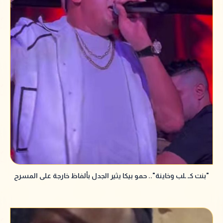
"بنت كـ ـلب وخاينة".. حمو بيكا يثير الجدل بألفاظ خارجة على المسرح