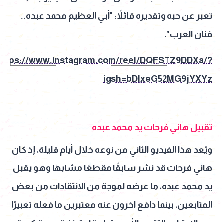
تعبّر عن حبه وتقديره قائلاً: "أبي العظيم محمد عبده..
فنان العرب".
https://www.instagram.com/reel/DQFSTZ9DDXa/?
igsh=bDIxeG52MG9jYXYz
تقبيل هاني فرحات يد محمد عبده
ويُعد هذا الفيديو الثاني من نوعه خلال أيام قليلة، إذ كان
هاني فرحات قد نشر سابقًا مقطعًا مشابهًا وهو يقبل
يد محمد عبده، ما عرضه لموجة من الانتقادات من بعض
المتابعين، بينما دافع آخرون عنه معتبرين ما فعله تعبيرًا