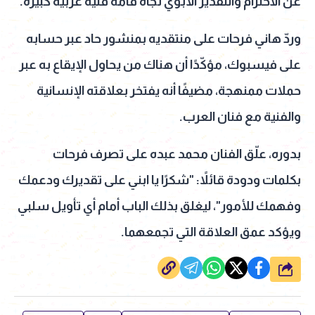
عن الاحترام والتقدير الأبوي تجاه قامة فنية عربية كبيرة.
وردّ هاني فرحات على منتقديه بمنشور حاد عبر حسابه
على فيسبوك، مؤكّدًا أن هناك من يحاول الإيقاع به عبر
حملات ممنهجة، مضيفًا أنه يفتخر بعلاقته الإنسانية
والفنية مع فنان العرب.
بدوره، علّق الفنان محمد عبده على تصرف فرحات
بكلمات ودودة قائلاً: "شكرًا يا ابني على تقديرك ودعمك
وفهمك للأمور"، ليغلق بذلك الباب أمام أي تأويل سلبي
ويؤكد عمق العلاقة التي تجمعهما.
شارك