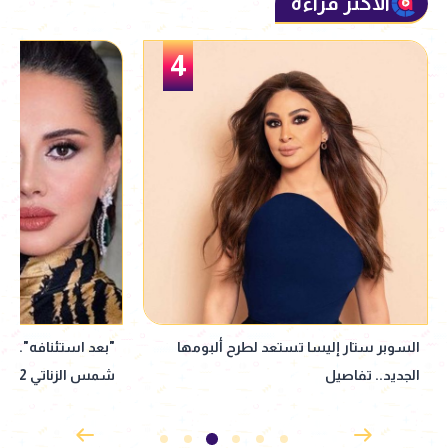
الأكثر قراءة
5
"بعد استئنافه".. ياسمين رئيس تعلن عن
شمس الزناتي 2
هنيدي يوجّه شكر لز
الجنازة