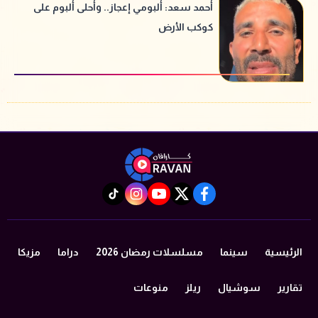
أحمد سعد: ألبومي إعجاز.. وأحلى ألبوم على
كوكب الأرض
instagram
tiktok
youtube
twitter
facebook
الرئيسية
سينما
مسلسلات رمضان 2026
دراما
مزيكا
تقارير
سوشيال
ريلز
منوعات