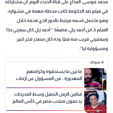
محمد موسى، المذاع على قناة الحدث اليوم، أن مشاركته
في فيلم ضد الحكومة كانت محطة مهمة في مشواره،
وهو ما جعل اسمه مرتبط بالدور الذي قدمه خلال
الفيلم كـ ابن أحمد زكي، مضيفًا: “ أحمد زكي كان بيعزني جدًا
وبيعتبرني قريب منه فنيًا، وده كان مصدر فخر كبير
ومسؤولية ليا”.
لا يفوتك
ما بين ما يستحقوه وكرامتهم
المهدورة.. من المسؤول عن أزمات
الكومبارس المتلاحقة؟!
فنانين الزمن الجميل وسط المدرجات
يدعمون منتخب مصر في كأس العالم
بالـAI