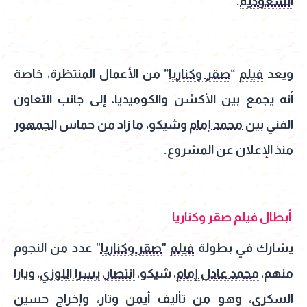
السعودية
.
ويعد
فيلم
“
صقر وكناريا
” من الأعمال المنتظرة، خاصة
أنه يجمع بين الأكشن والكوميديا، إلى جانب التعاون
الفني بين
محمد إمام
وشيكو، ما زاد من حماس
الجمهور
منذ الإعلان عن المشروع.
أبطال فيلم صقر وكناريا
يشارك في بطولة
فيلم
"
صقر وكناريا
" عدد من النجوم
منهم،
محمد عادل إمام
، شيكو،
انتصار
،
يسرا اللوزي
، ويارا
السكري، وهو من تأليف أيمن وتار، وإخراج حسين