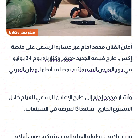
فيلم صقر وكناريا
أعلن
الفنان محمد إمام
عبر حسابه الرسمي على منصة
إكس، طرح فيلمه الجديد «
صقر وكناريا
» يوم 24 يونيو
في
دور العرض السينمائية
بمختلف أنحاء
الوطن العربي
.
وأشار
محمد إمام
إلى طرح الإعلان الرسمي للفيلم خلال
الأسبوع الجاري، استعدادًا لعرضه في
السينمات
.
ويشارك في بطولة
الفيلم
الفنان شيكو
، ضمن
أفلام