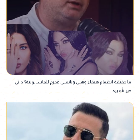
ما حقيقة انضمام هيفاء وهبي ونانسي عجرم للماسـ ـونية؟ داني
خيرالله يرد