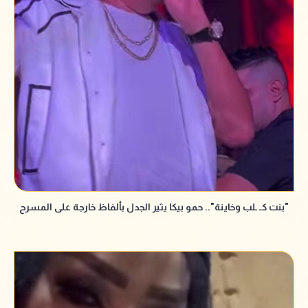
"بنت كـ ـلب وخاينة".. حمو بيكا يثير الجدل بألفاظ خارجة على المسرح