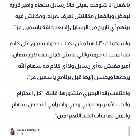
بالفعل أنا شوفت بعيني حالًا رسايل سهام وامير كرارة
لبعض وبالفعل مكانتش تعرف نمرته، ومكانش فيه
بينهم أي تاريخ من الرسايل إلا بعد حلقة ياسمين عز".
واستكملت: "انا هنا مش بكذب حد ولا بصدق على كلام
حد، الميت له حرمة واللي عايش كمان حقه لازم يتصان،
أمير مفيش له أي رسايل ولا أي كلام مه سهام الله
يرحمها ويحسن إليها قبل برنامج ياسمين عز".
واختتمت راندا البحيري منشورها، قائلة: "كل الاحترام
والحب لأمير، ودعواتي وحبي واحترامي لشخص سهام
وأتمنى لها جنات الخلد اللهم آمين".