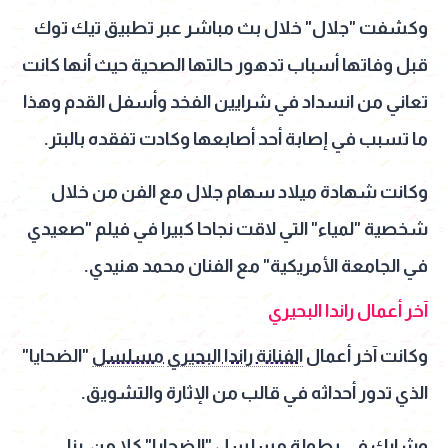
وكشفت "جلال" خلال بث مباشر عبر تطبيق تيك توك
قبل وفاتها أسباب تدهور حالتها الصحية حيث أنها كانت
تعاني من انسداد في شرايين الفخد وأسفل القدم وهذا
ما تسبب في إصابة أحد أصابعها وكادت تفقده بالبتر.
وكانت شهادة ميلاد سهام جلال مع الفن من خلال
شخصية "لمياء" التي لاقت نجاحا كبيرا في فيلم "صعيدي
في الجامعة الأمريكية" مع الفنان محمد هنيدي.
آخر أعمال راندا البحيري
وكانت آخر أعمال
الفنانة راندا البحيري
مسلسل
"الضحايا"
الذي تدور أحداثه في قالب من الإثارة والتشويق.
وشارك في بطولة
مسلسل
"الضحايا" كلا من، رنا