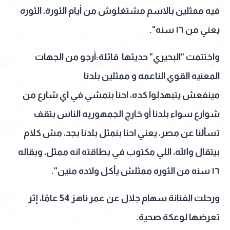
فيه ممثلين بالاسم مشتغلوش من أيام الثورة، الثوره
يعني من ١٦ سنه".
واختتمت "البحيري" حديثها قائلة:أرجو من الجهات
المعنيه القوي الناعمه و ممثلين بلدنا
مينفعش يتبهدلوا كده، احنا بنمشي في اي شارع من
شوارع سواء بلدنا أو خارج الجمهوريه الناس بتقف
تسألنا عن مصر، يعني احنا بنمثل بلدنا بجد، مش كلام
بيتقال والله، اللي مكتوب في بطاقته انه ممثل، وبقاله
١٦ سنه من الثوره ممثلش يأكل ولاده منين".
ورحلت الفنانة سهام جلال عن عمر ناهز 54 عامًا، إثر
تعرضها لوعكة صحية.