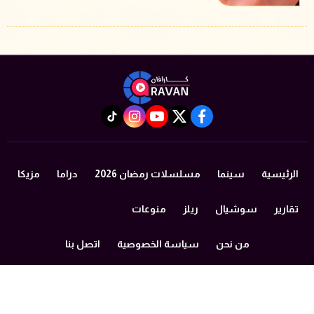
instagram
tiktok
youtube
twitter
facebook
الرئيسية
سينما
مسلسلات رمضان 2026
دراما
مزيكا
تقارير
سوشيال
ريلز
منوعات
من نحن
سياسة الخصوصية
اتصل بنا
©2024 caravan All Rights Reserved.
Powered by