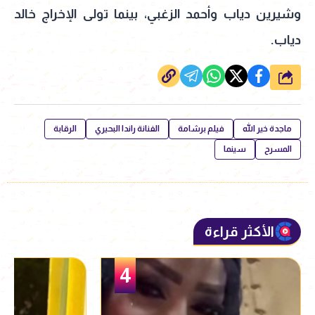
وشيرين دياب وأحمد الزغبي، بينما تولى الإخراج خالد
دياب.
شارك
ماجدة خير الله
فيلم برشامة
الفنانة راندا البحيري
الرقابة
المسرح
سينما
الأكثر قراءة
5