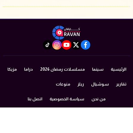
instagram
tiktok
youtube
twitter
facebook
الرئيسية
سينما
مسلسلات رمضان 2026
دراما
مزيكا
تقارير
سوشيال
ريلز
منوعات
من نحن
سياسة الخصوصية
اتصل بنا
©2024 caravan All Rights Reserved.
Powered by