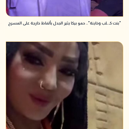
"بنت كـ ـلب وخاينة".. حمو بيكا يثير الجدل بألفاظ خارجة على المسرح