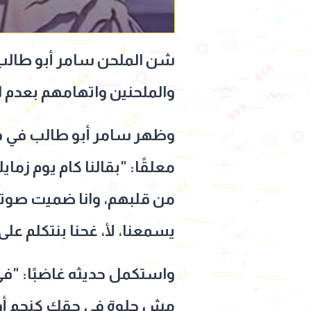
شن الملحن سامر أبو طالب ه
والملحنين واتهامهم بعدم الق
وظهر سامر أبو طالب في في
معلقًا: "بقالنا كام يوم زم
من قلبهم، وانا ضميت صوتي
يسمعنا، لأ، غحنا بنتكلم على
واستكمل حديثه غاضبًا: "في
مش حلوة في حقك كنجم أو ص