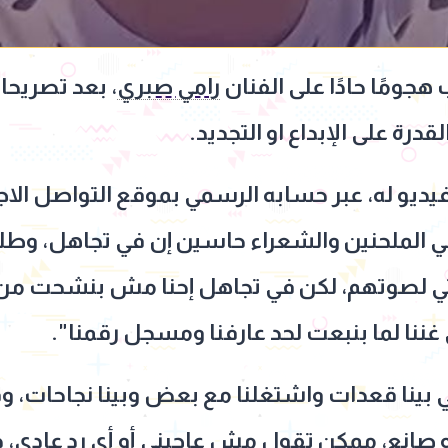
جومًا حادًا على الفنان
رامي صبري
، بعد تصريحات
درة على الإبداع او التجديد.
ديو له، عبر حسابه الرسمي بموقع التواصل ال
ايلي الملحنين والشعراء حاسين إن في تجاهل، وطلع
 لصوتهم، لكن في تجاهل إحنا مش بنشحت من حد
 غننا لما بنبعت لحد عارفنا ومسجل رقمنا".
 بينا قعدات واشتغلنا مع بعض وبينا نجاحات، و
انع، ممكن تقول مش عاجبني أو أي رد عادي، د