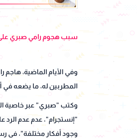
وقلبك جميل
سبب هجوم رامي صبري على 
وفي الأيام الماضية، هاجم ر
المطربين له، ما يضعه في أز
وكتب "صبري" عبر خاصية ا
"إنستجرام"، عدم
عدم الرد ع
وجود أفكار مختلفة"، في رس