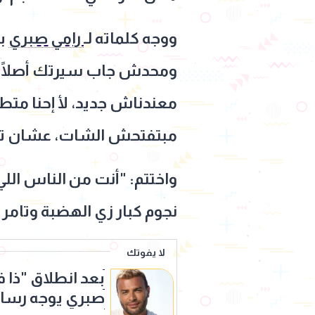
ووجه كلماته لـ
رامي صبري
بش
ومحدش جاب سيرتك أصلًا لا
معندناش جديد، لأ إحنا متط
مبتفتحش الشات، عشان تش
واختتم: "أنت من الناس الل
نجوم كبار زي الهضبة وتامر
لا يفوتك
بعد انطلاق "ذا 
صبري يوجه رسالة 