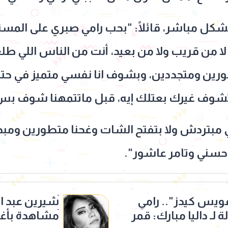
كل مباشر، قائلًا: "بحب رامي صبري على المس
 من قريب ولا من بعيد، أنت من الناس اللي طل
ورين ومتجددين، وبشوف انا نفسي متميز في حتتي
وف غيرك بعتلك إيه، قبل ماتتمهنا شوف بس
ي مبتردش ولا بتفتح الشات وغحنا متطورين ومبد
 حسني وتامر عاشور".
فويس كيدز".. رامي
لـ داليا مبارك: قمر
مشاهدة بأغنية 