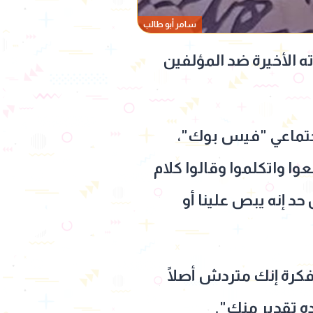
سامر أبو طالب
ه الأخيرة ضد المؤلفين
اجتماعي "فيس بوك"،
وا واتكلموا وقالوا كلام
 إنه يبص علينا أو
فكرة إنك متردش أصلًا
ه تقدير منك".