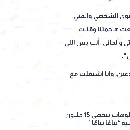
توى الشخصي والفني،
عت هاجمتنا وقالت
 وألحاني، أنت بس اللي
".
عين، وانا اشتغلت مع
شيرين عبد الوهاب تتخطى 15 مليون
“تباعًا تباعًا”