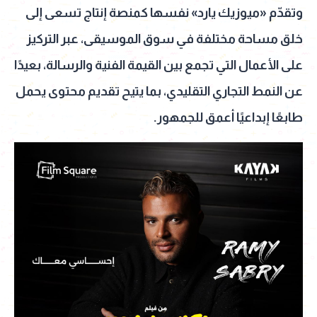
وتقدّم «ميوزيك يارد» نفسها كمنصة إنتاج تسعى إلى
خلق مساحة مختلفة في سوق الموسيقى، عبر التركيز
على الأعمال التي تجمع بين القيمة الفنية والرسالة، بعيدًا
عن النمط التجاري التقليدي، بما يتيح تقديم محتوى يحمل
طابعًا إبداعيًا أعمق للجمهور.