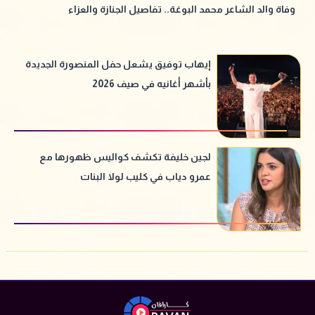
وفاة والد الشاعر محمد البوغة.. تفاصيل الجنازة والعزاء
إيهاب توفيق يشعل حفل المنصورة الجديدة
بأشهر أغانيه في صيف 2026
لجين خليفة تكشف كواليس ظهورها مع
عمرو دياب في كليب لولا البنات