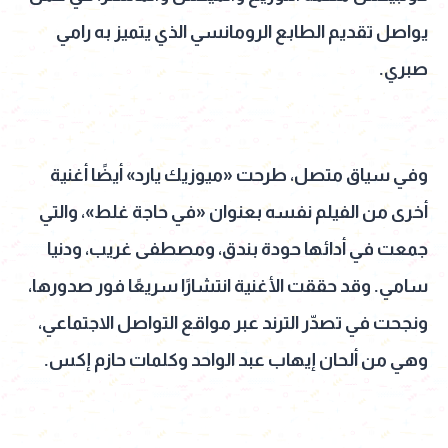
يواصل تقديم الطابع الرومانسي الذي يتميز به رامي
صبري.
وفي سياق متصل، طرحت «ميوزيك يارد» أيضًا أغنية
أخرى من الفيلم نفسه بعنوان «في حاجة غلط»، والتي
جمعت في أدائها حودة بندق، ومصطفى غريب، ودنيا
سامي. وقد حققت الأغنية انتشارًا سريعًا فور صدورها،
ونجحت في تصدّر الترند عبر مواقع التواصل الاجتماعي،
وهي من ألحان إيهاب عبد الواحد وكلمات حازم إكس.