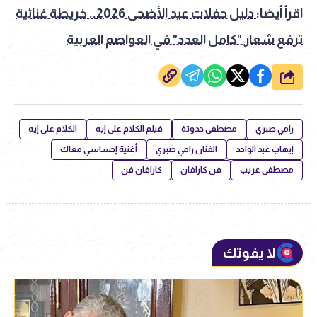
اقرأ أيضا:
دليل حفلات عيد الأضحى 2026.. خريطة غنائية
ترفع شعار "كامل العدد" في العواصم العربية
شارك
رامي صبري
مصطفى حدوتة
فيلم الكلام على إيه
الكلام على إيه
إيهاب عبد الواحد
الفنان رامي صبري
أغنية إحساسي معاك
مصطفى غريب
فن كارافان
كارافان فن
لا يفوتك