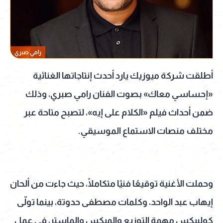
رامي صبري
أطلقت شركة ميوزيك يارد أحدث إنتاجاتها الغنائية
«إحساسي معاك» بصوت الفنان رامي صبري، وذلك
ضمن أحداث فيلم «الكلام على إيه»، لتصبح متاحة عبر
مختلف منصات الاستماع الموسيقي.
وحملت الأغنية توقيعًا فنيًا متكاملًا، حيث جاءت من ألحان
إيهاب عبد الواحد، وكلمات مصطفى حدوتة، بينما تولّى
كولبيكس مهمة التوزيع والميكس والماستر، في عمل