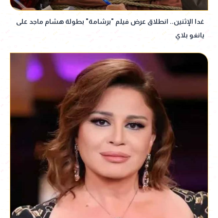
غدا الإثنين.. انطلاق عرض فيلم "برشامة" بطولة هشام ماجد على
يانغو بلاي