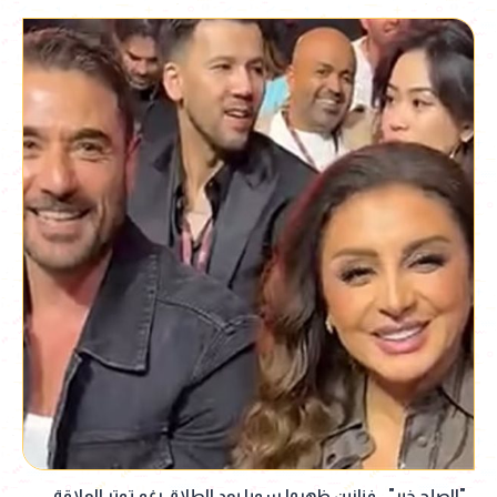
"الصلح خير".. فنانين ظهروا سويا بعد الطلاق رغم توتر العلاقة