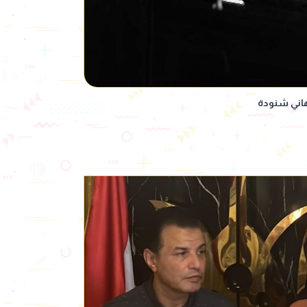
هاني شنودة