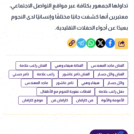
تداولها الجمهور بكثافة عبر مواقع التواصل الاجتماعي،
معتبرين أنها كشفت جانبًا مختلفًا وإنسانيًا لدى النجوم
بعيدًا عن أجواء الحفلات التقليدية.
شارك
الفنان ماجد المهندس
الفنانة هيفاء وهبي
الفنان راغب علامة
الفنان وائل جسار
الفنان تامر عاشور
راغب علامة
تامر حسني
وائل جسار
هيفاء وهبي
تامر عاشور
ماجد المهندس
حفل راغب علامة
لقطات عفوية للنجوم مع الأطفال
الأمومة والأبوة
فن كارافان
كارافان فن
موقع كارافان