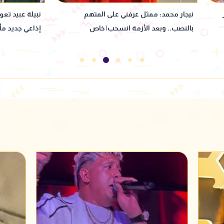
نبيلة عبيد تعود إلى ماسبيرو بمسلسل
"بنت كـ ـلب وخا
إذاعي جديد مأخوذ عن رواية لإحسان عبد
بألفاظ خارجة 
القدوس