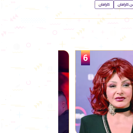
 كارافان
كارافان
1