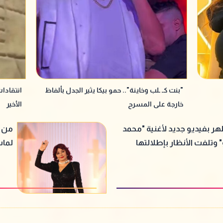
"بنت كـ ـلب وخاينة".. حمو بيكا يثير الجدل بألفاظ
انتقادا
خارجة على المسرح
الأخير
ر بفيديو جديد لأغنية "محمد
من "
 وتلفت الأنظار بإطلالتها
لماس
عبيد