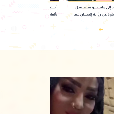
ينة".. حمو بيكا يثير الجدل
"سمعني صوتك".. تعاون جديد بين عزي
على المسرح
الشافعي ويونس مرسي