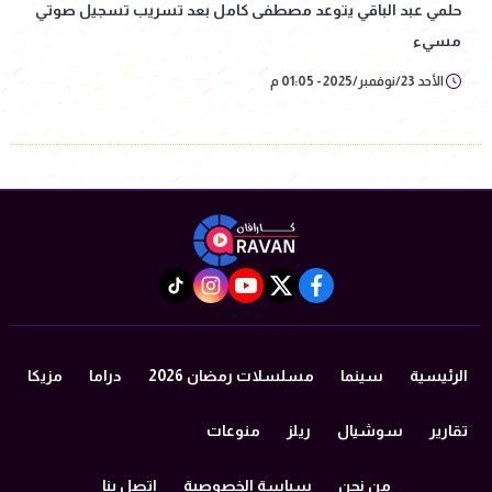
حلمي عبد الباقي يتوعد مصطفى كامل بعد تسريب تسجيل صوتي
مسيء
الأحد 23/نوفمبر/2025 - 01:05 م
instagram
tiktok
youtube
twitter
facebook
الرئيسية
سينما
مسلسلات رمضان 2026
دراما
مزيكا
تقارير
سوشيال
ريلز
منوعات
من نحن
سياسة الخصوصية
اتصل بنا