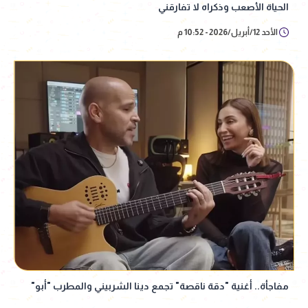
الحياة الأصعب وذكراه لا تفارقني
الأحد 12/أبريل/2026 - 10:52 م
مفاجأة.. أغنية "دقة ناقصة" تجمع دينا الشربيني والمطرب "أبو"