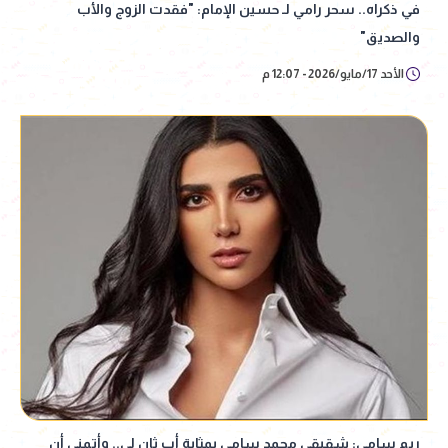
في ذكراه.. سحر رامي لـ حسين الإمام: "فقدت الزوج والأب
والصديق"
الأحد 17/مايو/2026 - 12:07 م
ريم سامي: شقيقي محمد سامي بمثابة أب ثان لي.. وأتمنى أن