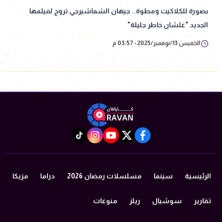
بصورة للكلاكيت ومطوة.. جيهان الشماشيرجي تروج لفيلمها
الجديد "علشان خاطر جليلة"
الخميس 13/نوفمبر/2025 - 03:57 م
instagram
tiktok
youtube
twitter
facebook
الرئيسية
سينما
مسلسلات رمضان 2026
دراما
مزيكا
تقارير
سوشيال
ريلز
منوعات