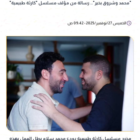
"محمد وشروق بخير".. رسالة من مؤلف مسلسل "كارثة طبيعية"
الخميس 27/نوفمبر/2025 - 09:42 ص
مخرج مسلسل كارثة طبيعية يودع محمد سلام بطل العمل بهذه