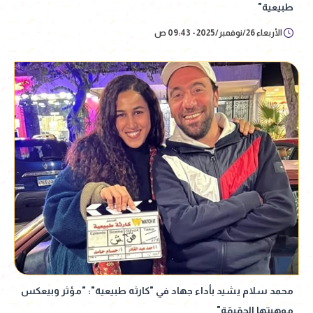
طبيعية"
الأربعاء 26/نوفمبر/2025 - 09:43 ص
محمد سلام يشيد بأداء جهاد في "كارثه طبيعية": "مؤثر وبيعكس
موهبتها الحقيقة"