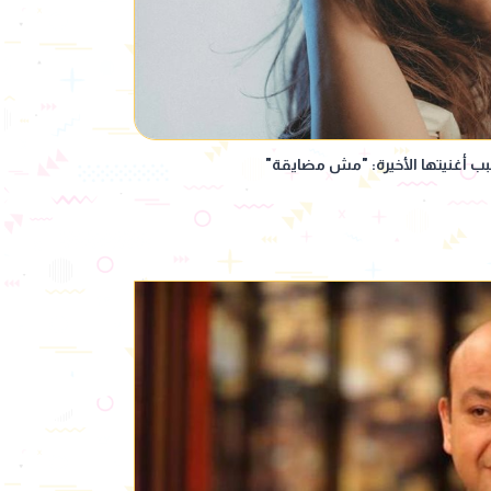
ب أغنيتها الأخيرة: "مش مضايقة"