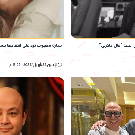
غنية "قال فاكرني"
سارة محجوب ترد على انتقادها بسب
الإثنين 27/أبريل/2026 - 12:05 م