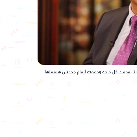
يبًا: قدمت كل حاجة وحققت أرقام محدش هيعملها