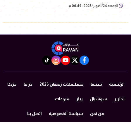
الجمعة 24/أكتوبر/2025 - 06:49 م
instagram
tiktok
youtube
twitter
facebook
الرئيسية
سينما
مسلسلات رمضان 2026
دراما
مزيكا
تقارير
سوشيال
ريلز
منوعات
من نحن
سياسة الخصوصية
اتصل بنا
©2024 caravan All Rights Reserved.