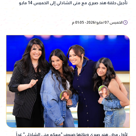
تأجيل حلقة هند صبري مع منى الشاذلي إلى الخميس 14 مايو
الخميس 07/مايو/2026 - 01:05 م
لأول مرة.. هند صبري وبناتها ضيوف "معكم منى الشاذلي" غداً