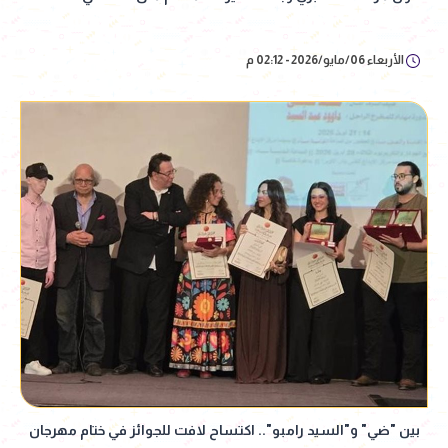
الأربعاء 06/مايو/2026 - 02:12 م
بين "ضي" و"السيد رامبو".. اكتساح لافت للجوائز في ختام مهرجان