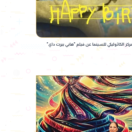
كز الكاثوليكي للسينما عن فيلم "هابي بيرث داي"