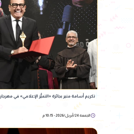
تكريم أسامة منير بجائزة «التميُّز الإعلامي» في مهرجان
الجمعة 24/أبريل/2026 - 10:15 م