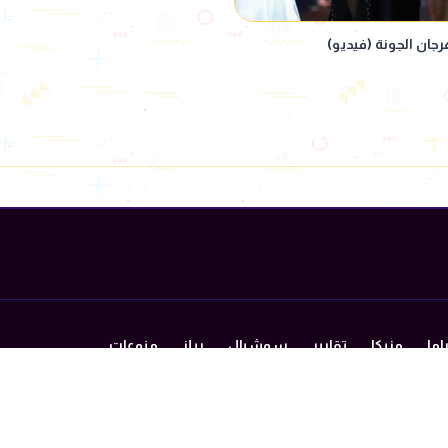
جان الجونة (فيديو)
اما
مزيكا
تقارير
سوشيال
ريلز
منوعات