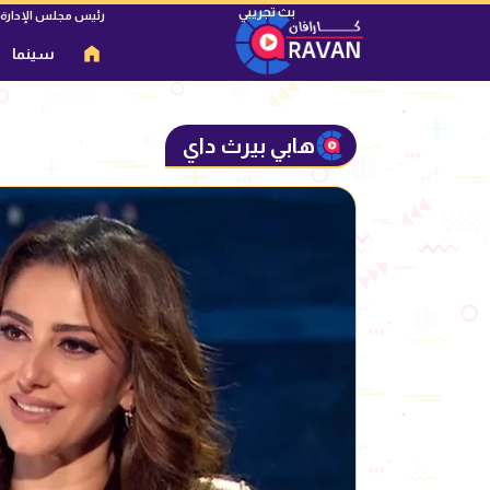
رئيس مجلس الإدارة
سينما
هابي بيرث داي