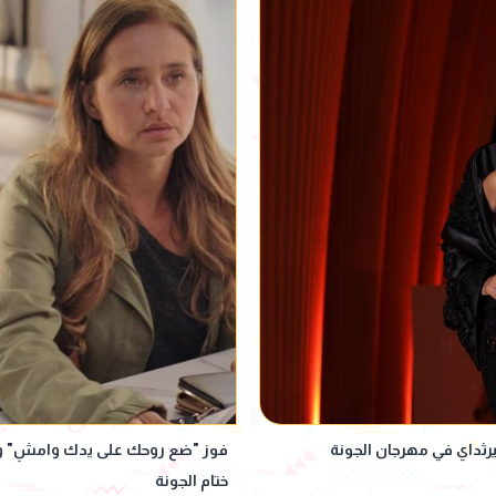
رثداي في مهرجان الجونة
فوز "ضع روحك على يدك وامشِ" و"ه
ختام الجونة