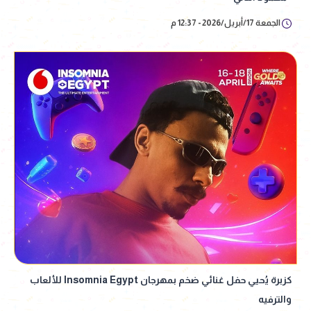
الجمعة 17/أبريل/2026 - 12:37 م
كزبرة يُحيي حفل غنائي ضخم بمهرجان Insomnia Egypt للألعاب
والترفيه