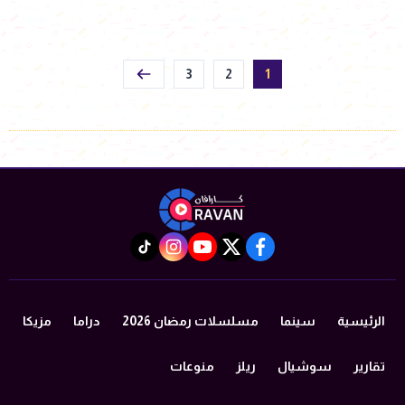
3
2
1
instagram
tiktok
youtube
twitter
facebook
الرئيسية
سينما
مسلسلات رمضان 2026
دراما
مزيكا
تقارير
سوشيال
ريلز
منوعات