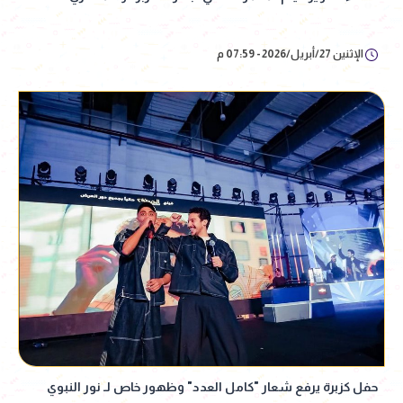
الإثنين 27/أبريل/2026 - 07:59 م
حفل كزبرة يرفع شعار "كامل العدد" وظهور خاص لـ نور النبوي