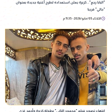
"البابا رجع".. كزبرة يعلن استعداده لطرح أغنية جديدة بعنوان
"جالي" قريبا
الثلاثاء 05/مايو/2026 - 11:35 م
انتهاء تصوير فيلم "محمود التاني" بطولة كزبرة وأحمد غزي