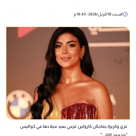
السبت 18/أبريل/2026 - 10:43 م
غزي وكزبرة يفاجئان كارولين عزمي بعيد ميلادها في كواليس
“محمود التاني”