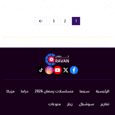
3
2
1
instagram
tiktok
youtube
twitter
facebook
الرئيسية
سينما
مسلسلات رمضان 2026
دراما
مزيكا
تقارير
سوشيال
ريلز
منوعات