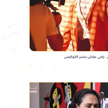
ي.. رامي عياش ينشر الكواليس