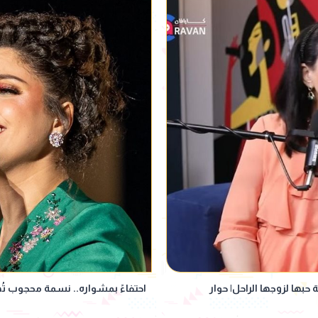
ها لزوجها الراحل| حوار
احتفاءً بمشواره.. نسمة محجوب ت