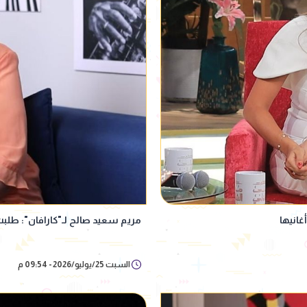
انيها
مريم سعيد صالح لـ"كارافان": طلبت
السبت 25/يوليو/2026 - 09:54 م