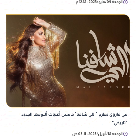
الجمعة 09/مايو/2025 - 12:18 م
مي فاروق تطرح "اللي شافنا" خامس أغنيات ألبومها الجديد
"تاريخي"
الجمعة 18/أبريل/2025 - 03:11 ص