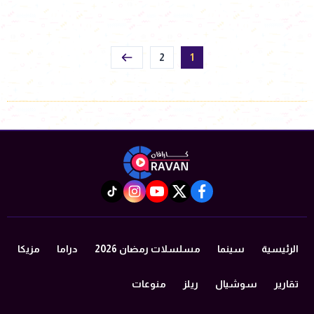
2
1
instagram
tiktok
youtube
twitter
facebook
الرئيسية
سينما
مسلسلات رمضان 2026
دراما
مزيكا
تقارير
سوشيال
ريلز
منوعات