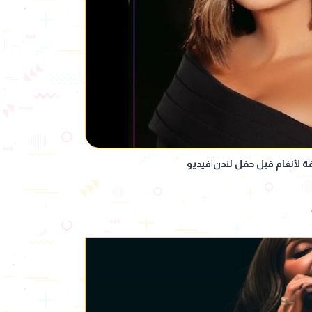
ة لأنغام قبل حفل لندن|فيديو