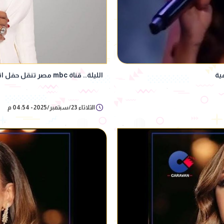
ية
الليلة.. قناة mbc مصر تنقل حفل انغام على مسرح رويال ألبرت هول
الثلاثاء 23/سبتمبر/2025 - 04:54 م