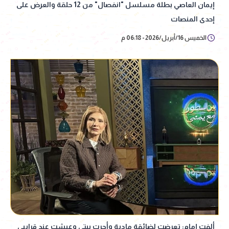
إيمان العاصي بطلة مسلسل "انفصال" من 12 حلقة والعرض على
إحدى المنصات
الخميس 16/أبريل/2026 - 06:18 م
ألفت إمام: تعرضت لضائقة مادية وأجرت بيتي وعيشت عند قرايبي