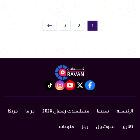
3
2
1
instagram
tiktok
youtube
twitter
facebook
الرئيسية
سينما
مسلسلات رمضان 2026
دراما
مزيكا
تقارير
سوشيال
ريلز
منوعات