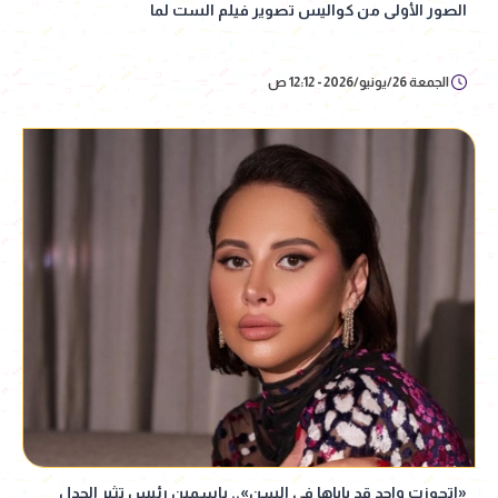
الصور الأولى من كواليس تصوير فيلم الست لما
الجمعة 26/يونيو/2026 - 12:12 ص
«اتجوزت واحد قد باباها في السن».. ياسمين رئيس تثير الجدل