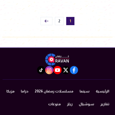
2
1
instagram
tiktok
youtube
twitter
facebook
الرئيسية
سينما
مسلسلات رمضان 2026
دراما
مزيكا
تقارير
سوشيال
ريلز
منوعات