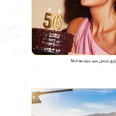
زق تحتفل بعيد ميلادها الـ56