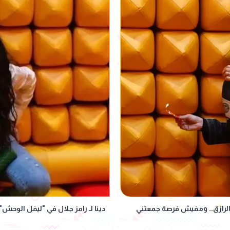
دالرازق.. ومفيش فرصة جمعتني
دينا لـ رامز جلال في "ليفل الوحش": اتجوزت 9 مرات.. ومفي