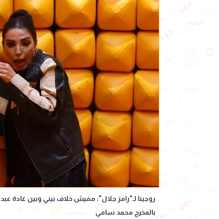
روجينا لـ"رامز جلال": مفيش خلاف بيني وبين غادة عب
بالمخرج محمد سامي