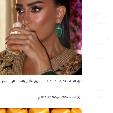
بإطلالة ملكية.. غادة عبد الرازق تتألق بالقفطان المغ
السبت 09/مايو/2026 - 11:12 م