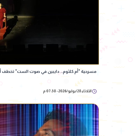
مسرحية "أم كلثوم.. دايبين في صوت الست" تخطف 
الثلاثاء 28/يوليو/2026 - 07:38 م