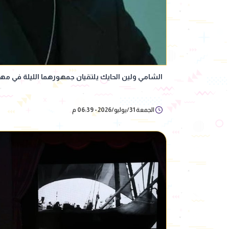
الشامي ولين الحايك يلتقيان جمهورهما الليلة في م
الجمعة 31/يوليو/2026 - 06:39 م