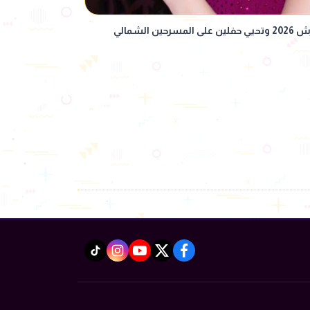
ديانا كرزون نجمة افتتاح مهرجان جرش 2026 وتحيي حفلين على المسرحين الشمالي
instagram
tiktok
youtube
twitter
facebook