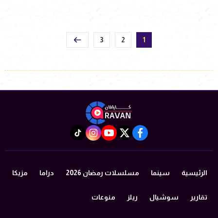
3
2
1
instagram
tiktok
youtube
twitter
facebook
الرئيسية
سينما
مسلسلات رمضان 2026
دراما
مزيكا
تقارير
سوشيال
ريلز
منوعات