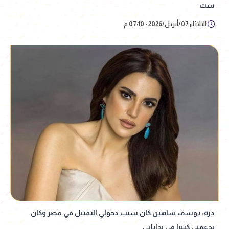
ست
الثلاثاء 07/أبريل/2026 - 07:10 م
درة: يوسف شاهين كان سبب دخولي التمثيل في مصر وكان
يدعمني كثيرا في بداياتي