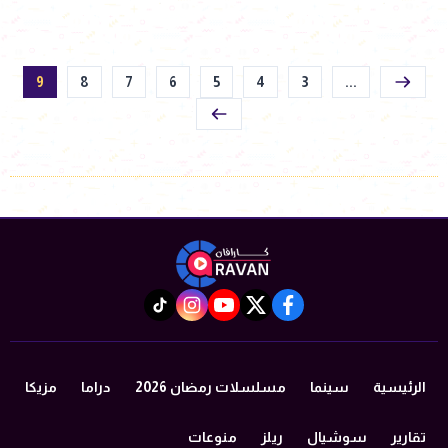
9
8
7
6
5
4
3
...
instagram
tiktok
youtube
twitter
facebook
الرئيسية
سينما
مسلسلات رمضان 2026
دراما
مزيكا
تقارير
سوشيال
ريلز
منوعات