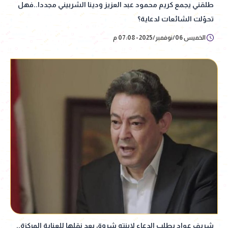
طلقني يجمع كريم محمود عبد العزيز ودينا الشربيني مجددا..فهل
تحوّلت الشائعات لدعاية؟
الخميس 06/نوفمبر/2025 - 07:08 م
شريف عواد يطلب الدعاء لابنته شروق بعد نقلها للعناية المركزة..