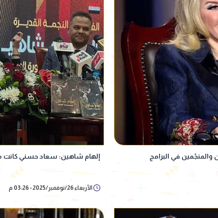
 والمنجّمين في البرامج
إلهام شاهين: سعاد حسني كانت مر
الأربعاء 26/نوفمبر/2025 - 03:26 م