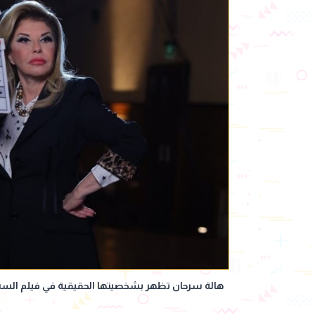
هالة سرحان تظهر بشخصيتها الحقيقية في فيلم الست