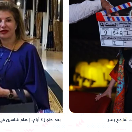
 لما مع يسرا
بعد احتجاز 3 أيام.. إلهام شاهين في طريقها إلى القاهرة برفقة هالة سرحان| تفاصيل