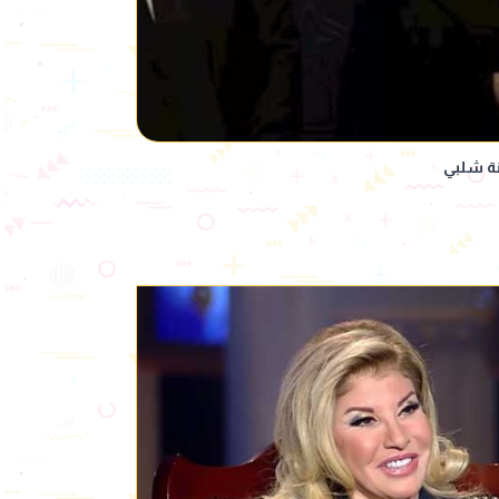
نة شلبي