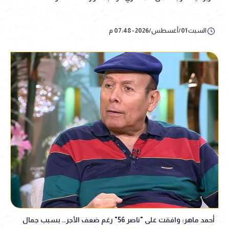
السبت 01/أغسطس/2026 - 07:48 م
أحمد ماهر: وافقت على "ناصر 56" رغم ضعف الأجر.. بسبب جمال