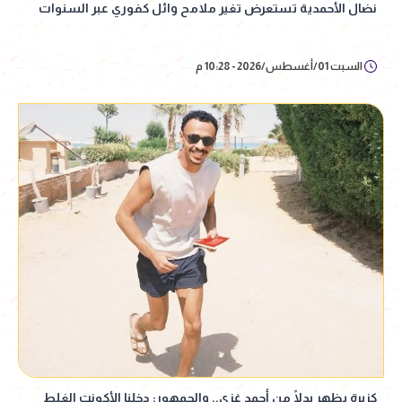
نضال الأحمدية تستعرض تغير ملامح وائل كفوري عبر السنوات
السبت 01/أغسطس/2026 - 10:28 م
كزبرة يظهر بدلًا من أحمد غزي.. والجمهور: دخلنا الأكونت الغلط