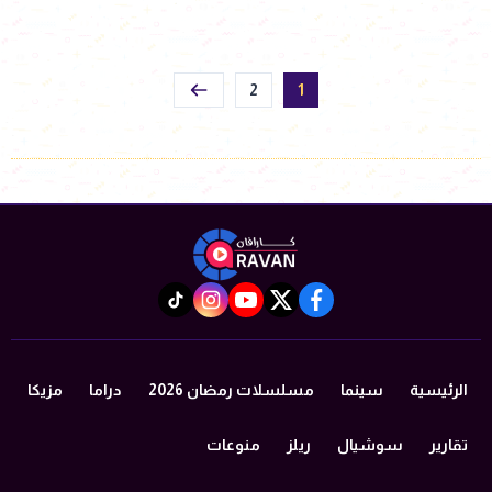
2
1
instagram
tiktok
youtube
twitter
facebook
الرئيسية
سينما
مسلسلات رمضان 2026
دراما
مزيكا
تقارير
سوشيال
ريلز
منوعات