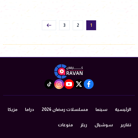
3
2
1
instagram
tiktok
youtube
twitter
facebook
الرئيسية
سينما
مسلسلات رمضان 2026
دراما
مزيكا
تقارير
سوشيال
ريلز
منوعات