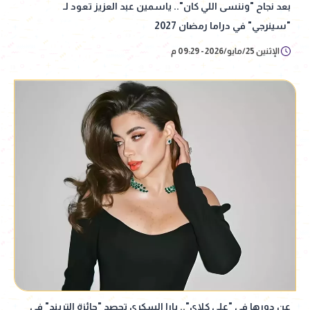
بعد نجاح "وننسى اللي كان".. ياسمين عبد العزيز تعود لـ
"سينرجي" في دراما رمضان 2027
الإثنين 25/مايو/2026 - 09:29 م
عن دورها في "علي كلاي".. يارا السكري تحصد "جائزة التريند" في